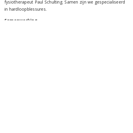
fysiotherapeut Paul Schulting. Samen zijn we gespecialiseerd
in hardloopblessures.
Samenwerking
Fysiotherapie Muzenlaan en Fysiotherapie Cassandraplein
www.fysiotherapie-muzenlaan.nl
Hardloop speciaalzaak Rønnør.
www.ronnoreindhoven.nl